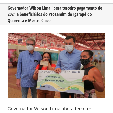
Governador Wilson Lima libera terceiro pagamento de
2021 a beneficiários do Prosamim do Igarapé do
CONHEÇA O AMAZONAS
Quarenta e Mestre Chico
PUBLICIDADE
View
Larger
Image
CONTATO
Governador Wilson Lima libera terceiro