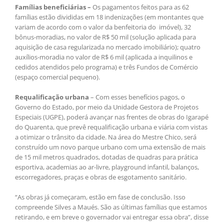
Famílias beneficiárias –
Os pagamentos feitos para as 62
famílias estão divididas em 18 indenizações (em montantes que
variam de acordo com o valor da benfeitoria do imóvel), 32
bônus-moradias, no valor de R$ 50 mil (solução aplicada para
aquisição de casa regularizada no mercado imobiliário); quatro
auxílios-moradia no valor de R$ 6 mil (aplicada a inquilinos e
cedidos atendidos pelo programa) e três Fundos de Comércio
(espaço comercial pequeno).
Requalificação urbana
– Com esses benefícios pagos, o
Governo do Estado, por meio da Unidade Gestora de Projetos
Especiais (UGPE), poderá avançar nas frentes de obras do Igarapé
do Quarenta, que prevê requalificação urbana e viária com vistas
a otimizar o trânsito da cidade. Na área do Mestre Chico, será
construído um novo parque urbano com uma extensão de mais
de 15 mil metros quadrados, dotadas de quadras para prática
esportiva, academias ao ar-livre, playground infantil, balanços,
escorregadores, praças e obras de esgotamento sanitário.
“As obras já começaram, estão em fase de conclusão. Isso
compreende Silves a Maués. São as últimas famílias que estamos
retirando, e em breve o governador vai entregar essa obra”, disse