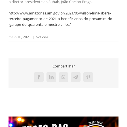
o diretor-presidente da Suhab, João Coelho Braga.
http://www.amazonas.am.gov.br/2021/05/wilson-lima-libera-
terceiro-pagamento-de-2021-a-beneficiarios-do-prosamim-do-
igarape-do-quarenta-e-mestre-chico/
maio 10, 2021
|
Notícias
Compartilhar
Facebook
LinkedIn
WhatsApp
Telegram
Pinterest