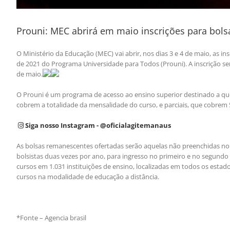
Prouni: MEC abrirá em maio inscrições para bol
O Ministério da Educação (MEC) vai abrir, nos dias 3 e 4 de maio, as 
de 2021 do Programa Universidade para Todos (Prouni). A inscrição ser
de maio.
O Prouni é um programa de acesso ao ensino superior destinado a qu
cobrem a totalidade da mensalidade do curso, e parciais, que cobrem 
Siga nosso Instagram - @oficialagitemanaus
As bolsas remanescentes ofertadas serão aquelas não preenchidas no p
bolsistas duas vezes por ano, para ingresso no primeiro e no segundo
cursos em 1.031 instituições de ensino, localizadas em todos os estado
cursos na modalidade de educação a distância.
*Fonte – Agencia brasil