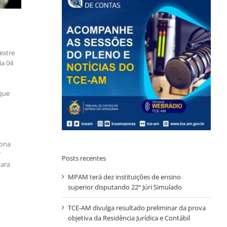
estre
ia 04
 que
iona
7
Posts recentes
para
MPAM terá dez instituições de ensino
superior disputando 22º Júri Simulado
TCE-AM divulga resultado preliminar da prova
objetiva da Residência Jurídica e Contábil