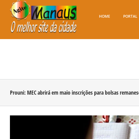
Ir
para
o
HOME
PORTAL
conteúdo
Prouni: MEC abrirá em maio inscrições para bolsas remanes
View
Larger
Image