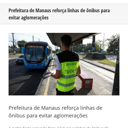
Prefeitura de Manaus reforça linhas de ônibus para
evitar aglomerações
CONHEÇA O AMAZONAS
View
PUBLICIDADE
Larger
Image
CONTATO
Prefeitura de Manaus reforça linhas de
ônibus para evitar aglomerações
A partir desta segunda-feira, 12/4, nove linhas de ônibus do