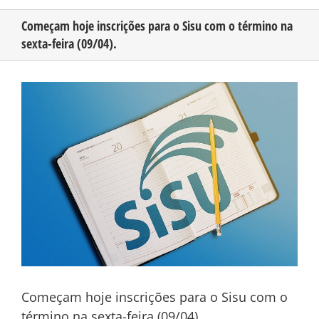
Começam hoje inscrições para o Sisu com o término na
sexta-feira (09/04).
CONHEÇA O AMAZONAS
View
PUBLICIDADE
Larger
Image
CONTATO
Começam hoje inscrições para o Sisu com o
término na sexta-feira (09/04).