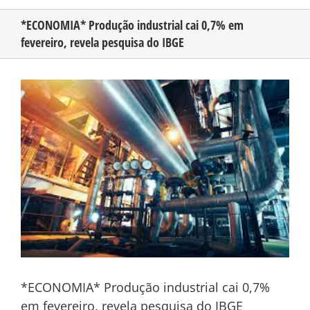
*ECONOMIA* Produção industrial cai 0,7% em
fevereiro, revela pesquisa do IBGE
CONHEÇA O AMAZONAS
View
PUBLICIDADE
Larger
Image
CONTATO
*ECONOMIA* Produção industrial cai 0,7%
em fevereiro, revela pesquisa do IBGE