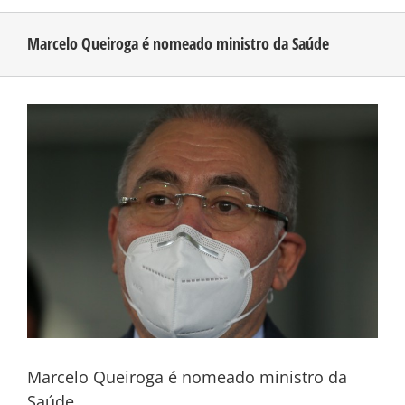
Marcelo Queiroga é nomeado ministro da Saúde
CONHEÇA O AMAZONAS
View
PUBLICIDADE
Larger
Image
CONTATO
Marcelo Queiroga é nomeado ministro da
Saúde