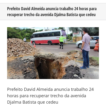
Prefeito David Almeida anuncia trabalho 24 horas para
recuperar trecho da avenida Djalma Batista que cedeu
CONHEÇA O AMAZONAS
View
PUBLICIDADE
Larger
Image
CONTATO
Prefeito David Almeida anuncia trabalho 24
horas para recuperar trecho da avenida
Djalma Batista que cedeu