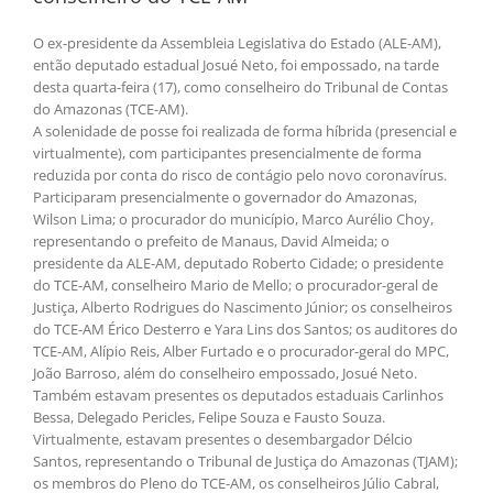
O ex-presidente da Assembleia Legislativa do Estado (ALE-AM),
então deputado estadual Josué Neto, foi empossado, na tarde
desta quarta-feira (17), como conselheiro do Tribunal de Contas
do Amazonas (TCE-AM).
A solenidade de posse foi realizada de forma híbrida (presencial e
virtualmente), com participantes presencialmente de forma
reduzida por conta do risco de contágio pelo novo coronavírus.
Participaram presencialmente o governador do Amazonas,
Wilson Lima; o procurador do município, Marco Aurélio Choy,
representando o prefeito de Manaus, David Almeida; o
presidente da ALE-AM, deputado Roberto Cidade; o presidente
do TCE-AM, conselheiro Mario de Mello; o procurador-geral de
Justiça, Alberto Rodrigues do Nascimento Júnior; os conselheiros
do TCE-AM Érico Desterro e Yara Lins dos Santos; os auditores do
TCE-AM, Alípio Reis, Alber Furtado e o procurador-geral do MPC,
João Barroso, além do conselheiro empossado, Josué Neto.
Também estavam presentes os deputados estaduais Carlinhos
Bessa, Delegado Pericles, Felipe Souza e Fausto Souza.
Virtualmente, estavam presentes o desembargador Délcio
Santos, representando o Tribunal de Justiça do Amazonas (TJAM);
os membros do Pleno do TCE-AM, os conselheiros Júlio Cabral,