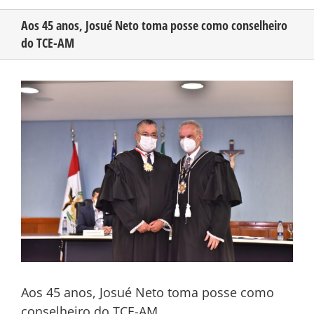
Aos 45 anos, Josué Neto toma posse como conselheiro
do TCE-AM
CONHEÇA O AMAZONAS
View
PUBLICIDADE
Larger
Image
CONTATO
Aos 45 anos, Josué Neto toma posse como
conselheiro do TCE-AM