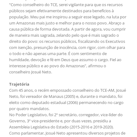
“Como conselheiro do TCE, serei vigilante para que os recursos
públicos sejam efetivamente destinados para benefícios à
população. Meu pai me inspirou a seguir esse legado, na luta por
um Amazonas mais justo e melhor para o nosso povo. Abraço a
causa pública de forma devotada. A partir de agora, vou cumprir
de maneira mais sagrada, zelando pelo que é mais sagrado o
direito do povo: os recursos públicos, fiscalizando os Executivos
com isenção, presunção de inocência, com rigor, com olhar para
o todo e não apenas uma parte. É com sentimento de
humildade, devoção e fé em Deus que assumo o cargo. Fiel ao
interesse público e ao povo do Amazonas”, afirmou o
conselheiro Josué Neto.
Trajetória
Com 45 anos, o recém empossado conselheiro do TCE-AM, Josué
Neto, foi vereador de Manaus (2005) e, durante o mandato, foi
eleito como deputado estadual (2006) permanecendo no cargo
por quatro mandatos.
No Poder Legislativo, foi 2º secretário, corregedor, vice-líder do
Governo, 3º vice-presidente e, por duas vezes, presidiu a
Assembleia Legislativa do Estado (2015-2016 e 2019-2020).
Como parlamentar, Josué Neto apresentou diversos projetos de