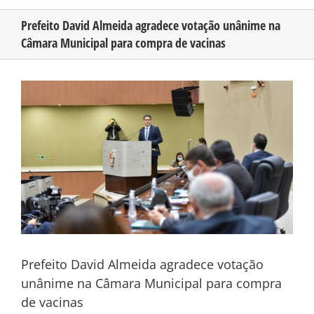
Prefeito David Almeida agradece votação unânime na
Câmara Municipal para compra de vacinas
CONHEÇA O AMAZONAS
View
PUBLICIDADE
Larger
Image
CONTATO
Prefeito David Almeida agradece votação
unânime na Câmara Municipal para compra
de vacinas