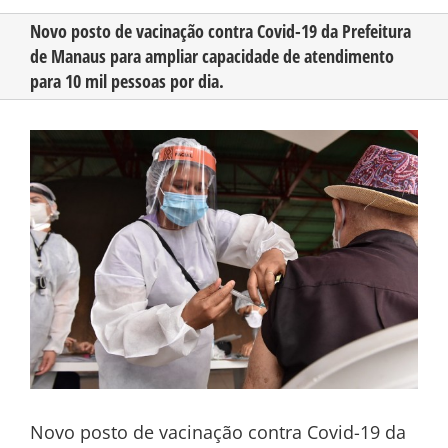
Novo posto de vacinação contra Covid-19 da Prefeitura
de Manaus para ampliar capacidade de atendimento
CONHEÇA O AMAZONAS
para 10 mil pessoas por dia.
PUBLICIDADE
View
Larger
Image
CONTATO
Novo posto de vacinação contra Covid-19 da