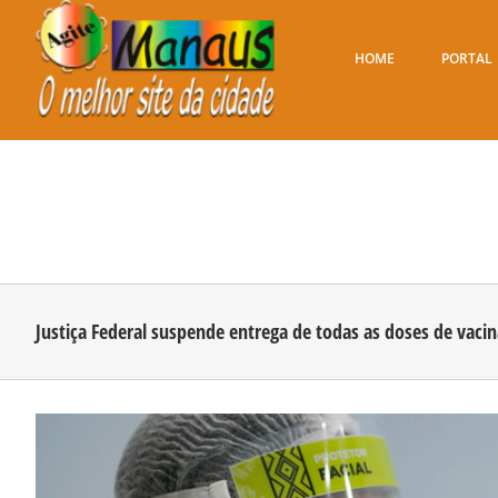
Ir
para
o
HOME
PORTAL
conteúdo
Justiça Federal suspende entrega de todas as doses de vaci
View
Larger
Image