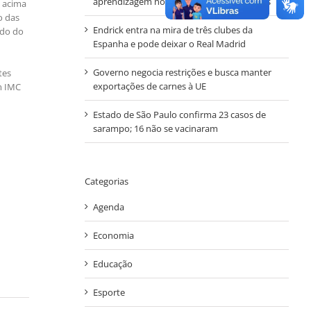
aprendizagem nos anos iniciais em Autazes
s acima
o das
Endrick entra na mira de três clubes da
ado do
Espanha e pode deixar o Real Madrid
Governo negocia restrições e busca manter
tes
exportações de carnes à UE
m IMC
Estado de São Paulo confirma 23 casos de
sarampo; 16 não se vacinaram
Categorias
Agenda
Economia
Educação
Esporte