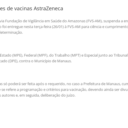
ses de vacinas AstraZeneca
 via Fundação de Vigilância em Saúde do Amazonas (FVS-AM), suspenda a en
foi entregue nesta terça-feira (26/01) à FVS-AM para ciência e cumpriment
determinação.
 Estado (MPE), Federal (MPF), do Trabalho (MPT) e Especial junto ao Tribunal
stado (DPE), contra o Município de Manaus.
s só poderá ser feita após o requerido, no caso a Prefeitura de Manaus, cum
se refere a programação e critérios para vacinação, devendo ainda ser div
s autores e, em seguida, deliberação do juízo.