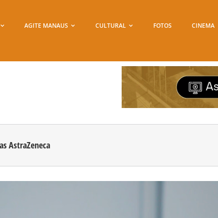
AGITE MANAUS
CULTURAL
FOTOS
CINEMA
nas AstraZeneca