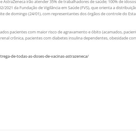
e AstraZeneca irão atender 35% de trabalhadores de saúde; 100% de idoso
02/2021 da Fundação de Vigilância em Saúde (FVS), que orienta a distribuiçã
oite de domingo (24/01), com representantes dos órgãos de controle do Est
erados pacientes com maior risco de agravamento e óbito (acamados, pacien
 renal crônica, pacientes com diabetes insulina dependentes, obesidade co
trega-de-todas-as-doses-de-vacinas-astrazeneca/