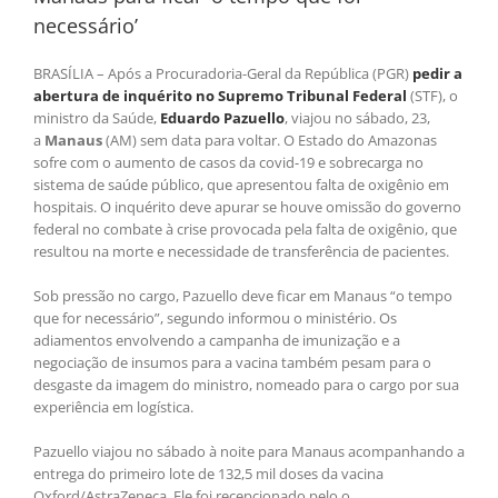
necessário’
BRASÍLIA – Após a Procuradoria-Geral da República (PGR)
pedir a
abertura de inquérito no Supremo Tribunal Federal
(STF), o
ministro da Saúde,
Eduardo Pazuello
, viajou no sábado, 23,
a
Manaus
(AM) sem data para voltar. O Estado do Amazonas
sofre com o aumento de casos da covid-19 e sobrecarga no
sistema de saúde público, que apresentou falta de oxigênio em
hospitais. O inquérito deve apurar se houve omissão do governo
federal no combate à crise provocada pela falta de oxigênio, que
resultou na morte e necessidade de transferência de pacientes.
Sob pressão no cargo, Pazuello deve ficar em Manaus “o tempo
que for necessário”, segundo informou o ministério. Os
adiamentos envolvendo a campanha de imunização e a
negociação de insumos para a vacina também pesam para o
desgaste da imagem do ministro, nomeado para o cargo por sua
experiência em logística.
Pazuello viajou no sábado à noite para Manaus acompanhando a
entrega do primeiro lote de 132,5 mil doses da vacina
Oxford/AstraZeneca. Ele foi recepcionado pelo o