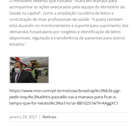
O ministério reiterou que Pazuello “ficará em Manaus para
acompanhar as ações executadas pela equipe do Ministério da
Saúde na capital”, como a ampliação na oferta de leitos e
contratação de mais profissionais de saúde. “A pasta também
está atuando no monitoramento e suporte para suprimento das
demandas hospitalares por oxigênio e identificação de leitos
disponíveis, regulação e transferência de pacientes para outros
estados.”
https://www.msn.com/pt-br/noticias/brasil/ap%c3%b3s-pgr-
pedir-inqu%c3%a9rito-pazuello-vai-a-manaus-para-ficar-o-
tempo-que-for-necess%c3%a1rio/ar-BB1d2S1w?li=AAggXC1
janeiro 24, 2021
|
Notícias