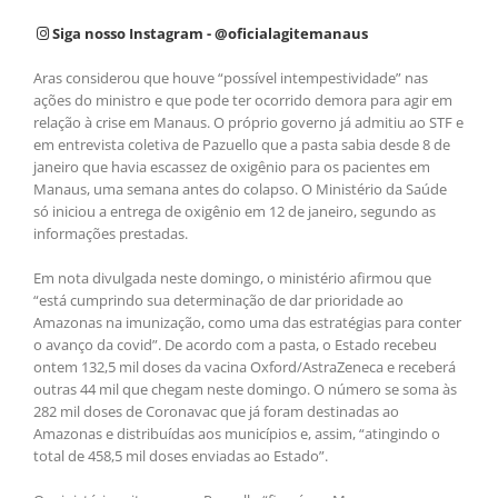
Siga nosso Instagram - @oficialagitemanaus
Aras considerou que houve “possível intempestividade” nas
ações do ministro e que pode ter ocorrido demora para agir em
relação à crise em Manaus. O próprio governo já admitiu ao STF e
em entrevista coletiva de Pazuello que a pasta sabia desde 8 de
janeiro que havia escassez de oxigênio para os pacientes em
Manaus, uma semana antes do colapso. O Ministério da Saúde
só iniciou a entrega de oxigênio em 12 de janeiro, segundo as
informações prestadas.
Em nota divulgada neste domingo, o ministério afirmou que
“está cumprindo sua determinação de dar prioridade ao
Amazonas na imunização, como uma das estratégias para conter
o avanço da covid”. De acordo com a pasta, o Estado recebeu
ontem 132,5 mil doses da vacina Oxford/AstraZeneca e receberá
outras 44 mil que chegam neste domingo. O número se soma às
282 mil doses de Coronavac que já foram destinadas ao
Amazonas e distribuídas aos municípios e, assim, “atingindo o
total de 458,5 mil doses enviadas ao Estado”.