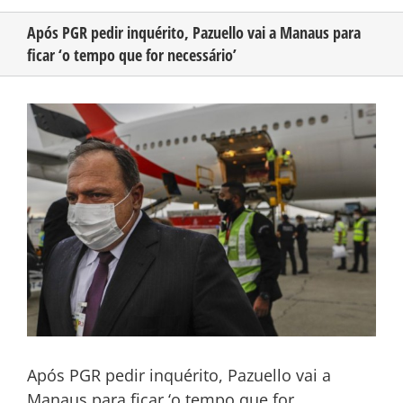
Após PGR pedir inquérito, Pazuello vai a Manaus para
ficar ‘o tempo que for necessário’
CONHEÇA O AMAZONAS
View
PUBLICIDADE
Larger
Image
CONTATO
Após PGR pedir inquérito, Pazuello vai a
Manaus para ficar ‘o tempo que for