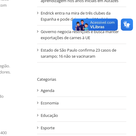
aprendizagem nos anos iniciais em Autazes
 com
Endrick entra na mira de três clubes da
Espanha e pode deixar o Real Madrid
Governo negocia restrições e busca manter
exportações de carnes à UE
Estado de São Paulo confirma 23 casos de
sarampo; 16 não se vacinaram
egião.
dores.
Categorias
Agenda
 do
Economia
Educação
Esporte
 400