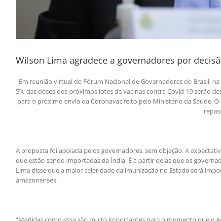
Wilson Lima agradece a governadores por decisã
Em reunião virtual do Fórum Nacional de Governadores do Brasil, na n
5% das doses dos próximos lotes de vacinas contra Covid-19 serão de
para o próximo envio da Coronavac feito pelo Ministério da Saúde. 
repas
A proposta foi apoiada pelos governadores, sem objeção. A expectativ
que estão sendo importadas da Índia. É a partir delas que os gover
Lima disse que a maior celeridade da imunização no Estado será impor
amazonenses.
“Medidas como essa são muito importantes para o momento que o Amaz