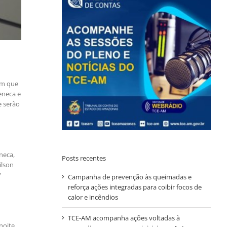
am que
eneca e
e serão
neca,
Posts recentes
ilson
7
Campanha de prevenção às queimadas e
reforça ações integradas para coibir focos de
calor e incêndios
TCE-AM acompanha ações voltadas à
noite