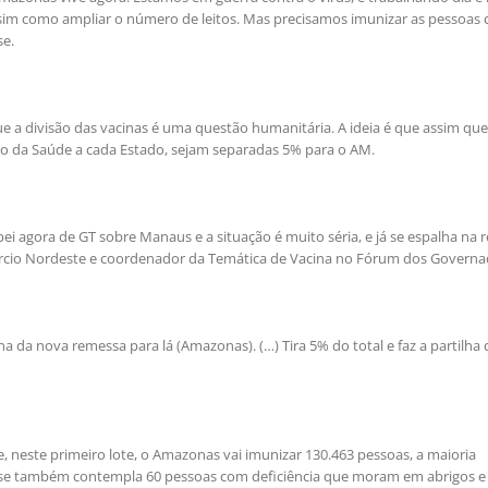
sim como ampliar o número de leitos. Mas precisamos imunizar as pessoas
se.
ue a divisão das vacinas é uma questão humanitária. A ideia é que assim que
rio da Saúde a cada Estado, sejam separadas 5% para o AM.
i agora de GT sobre Manaus e a situação é muito séria, e já se espalha na r
nsórcio Nordeste e coordenador da Temática de Vacina no Fórum dos Governa
a da nova remessa para lá (Amazonas). (…) Tira 5% do total e faz a partilha
 neste primeiro lote, o Amazonas vai imunizar 130.463 pessoas, a maioria
fase também contempla 60 pessoas com deficiência que moram em abrigos e