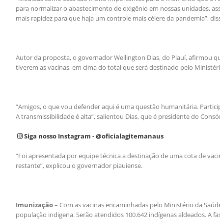
para normalizar o abastecimento de oxigênio em nossas unidades, as
mais rapidez para que haja um controle mais célere da pandemia”, dis
Autor da proposta, o governador Wellington Dias, do Piauí, afirmou q
tiverem as vacinas, em cima do total que será destinado pelo Ministé
“Amigos, o que vou defender aqui é uma questão humanitária. Participe
A transmissibilidade é alta”, salientou Dias, que é presidente do Co
Siga nosso Instagram - @oficialagitemanaus
“Foi apresentada por equipe técnica a destinação de uma cota de vacin
restante”, explicou o governador piauiense.
Imunização
– Com as vacinas encaminhadas pelo Ministério da Saúde,
população indigena. Serão atendidos 100.642 indígenas aldeados. A 