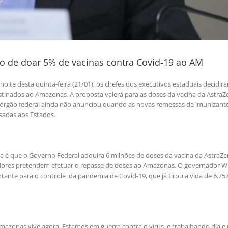
o de doar 5% de vacinas contra Covid-19 ao AM
oite desta quinta-feira (21/01), os chefes dos executivos estaduais decidir
stinados ao Amazonas. A proposta valerá para as doses da vacina da AstraZ
O órgão federal ainda não anunciou quando as novas remessas de imunizant
sadas aos Estados.
a é que o Governo Federal adquira 6 milhões de doses da vacina da AstraZe
nadores pretendem efetuar o repasse de doses ao Amazonas. O governador W
tante para o controle da pandemia de Covid-19, que já tirou a vida de 6.75
onas vive agora. Estamos em guerra contra o vírus, e trabalhando dia e 