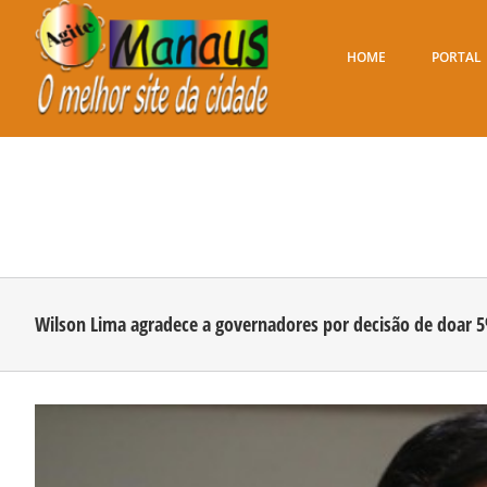
Ir
para
o
HOME
PORTAL
conteúdo
Wilson Lima agradece a governadores por decisão de doar 
View
Larger
Image