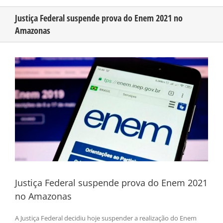
Justiça Federal suspende prova do Enem 2021 no
Amazonas
CONHEÇA O AMAZONAS
View
PUBLICIDADE
Larger
Image
CONTATO
Justiça Federal suspende prova do Enem 2021
no Amazonas
A Justiça Federal decidiu hoje suspender a realização do Enem