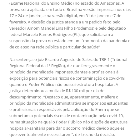
(Exame Nacional do Ensino Médio) no estado do Amazonas. A
prova será aplicada em todo o Brasil na versão impressa, nos dias
17 e 24 de janeiro, e na versão digital, em 31 de janeiro e 7 de
fevereiro. A decisão da Justiça atende a um pedido feito pelo
vereador Amom Mandel Lins Filho (Podemos) e pelo deputado
federal Marcelo Ramos Rodrigues (PL), que solicitaram a
suspensão da prova no estado em um “momento da pandemia e
de colapso na rede pública e particular de saúde”
Na sentença, o juiz Ricardo Augusto de Sales, do TRF-1 (Tribunal
Regional Federal da 1ª Região), diz que fere gravemente o
princípio da moralidade impor estudantes e profissionais à
exposição para potenciais riscos de contaminação da covid-19,
quando o Poder Público não possui estrutura hospitalar. A
Justiça determinou a multa de R$ 100 mil por dia de
descumprimento. “Destaco que, aparentemente, malfere o
princípio da moralidade administrativa se impor aos estudantes
e profissionais responsáveis pela aplicação do Enem que se
submetam a potenciais riscos de contaminação pela covid-19,
numa situação na qual o Poder Público não dispõe de estrutura
hospitalar-sanitária para dar o socorro médico devido àqueles
que eventualmente necessitarem”, diz trecho da decisão.