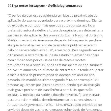
Siga nosso Instagram - @oficialagitemanaus
“O perigo da demora se evidencia em face da proximidade da
aplicação do exame, agendado para o próximo domingo. Diante
do exposto e por tudo mais que dos autos consta, acolho a
pretensão autoral e defiro a tutela de urgência para determinar a
suspensão da aplicação das provas do Exame Nacional do Ensino
Médio no estado do Amazonas devendo tal suspensão perdurar
até que se finalize o estado de calamidade pública decretado
pelo poder executivo estadual”, acrescenta. Pela segunda vez em
oito meses, o sistema de saúde do estado do Amazonas opera
com dificuldades por causa da alta de casos e mortes
provocados pela covid-19. Após as festas de fim de ano, também
houve um aumento no número de enterros, que tende a superar
a média diária da primeira onda da doença, em abril do ano
passado. Na manhã da última segunda-feira, por exemplo, 362
pessoas aguardam por leitos no estado, sendo que 46 situação
mais grave precisam de transferência para UTIs, que estão
lotadas. O ministro da Saúde, Eduardo Pazuello, foi até Manaus
para anunciar medidas de enfrentamento ao coronavírus no
Amazonas. O governador Wilson Lima (PSC) pediu prioridade no
envio de doses de vacina para grupos vulneráveis do Amazonas.