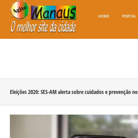
Ir
para
o
HOME
PORTAL
conteúdo
Eleições 2020: SES-AM alerta sobre cuidados e prevenção no 
View
Larger
Image