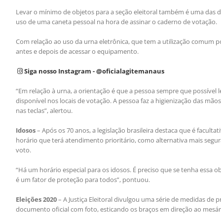
Levar o mínimo de objetos para a seção eleitoral também é uma das di
uso de uma caneta pessoal na hora de assinar o caderno de votação.
Com relação ao uso da urna eletrônica, que tem a utilização comum po
antes e depois de acessar o equipamento.
Siga nosso Instagram - @oficialagitemanaus
“Em relação à urna, a orientação é que a pessoa sempre que possível l
disponível nos locais de votação. A pessoa faz a higienização das mã
nas teclas”, alertou.
Idosos
– Após os 70 anos, a legislação brasileira destaca que é faculta
horário que terá atendimento prioritário, como alternativa mais segu
voto.
“Há um horário especial para os idosos. É preciso que se tenha essa o
é um fator de proteção para todos”, pontuou.
Eleições 2020
– A Justiça Eleitoral divulgou uma série de medidas de 
documento oficial com foto, esticando os braços em direção ao mesário