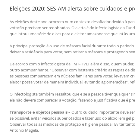
Eleições 2020: SES-AM alerta sobre cuidados e pr
As eleições deste ano ocorrem num contexto desafiador devido à pan
votação precisam ser redobrados. O alerta é do infectologista da Fun
que listou uma série de dicas para o eleitor amazonense que irá às u
A principal proteção é o uso de máscara facial durante todo o período
deixar a residência para votar, sem retirar a máscara e protegendo s
De acordo com o infectologista da FMT-HVD, além disso, quem puder, 
outro acompanhante. “Observar com bastante critério as regras de dis
as pessoas comparecem em núcleos familiares para votar, levavam crian
eleitor possa votar de maneira individual, evitando aglomerações”, re
O infectologista também ressaltou que e se a pessoa tiver qualquer sin
ela não deverá comparecer à votação, fazendo a justificativa que é previ
Transporte e objetos pessoais
– Outro cuidado importante deve ser 
se possível, evitar veículos superlotados e fazer uso do álcool em ge
Observar todas as medidas de proteção e higiene pessoal. Evitar tanto 
Antônio Magela.