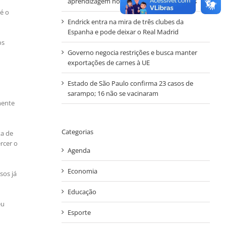
aprendizagem nos anos iniciais em Autazes
é o
Endrick entra na mira de três clubes da
Espanha e pode deixar o Real Madrid
os
Governo negocia restrições e busca manter
exportações de carnes à UE
Estado de São Paulo confirma 23 casos de
sarampo; 16 não se vacinaram
mente
Categorias
xa de
rcer o
Agenda
Economia
sos já
Educação
eu
Esporte