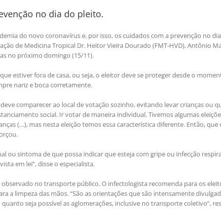
evenção no dia do pleito.
demia do novo coronavírus e, por isso, os cuidados com a prevenção no dia
dação de Medicina Tropical Dr. Heitor Vieira Dourado (FMT-HVD), Antônio Ma
rnas no próximo domingo (15/11).
 que estiver fora de casa, ou seja, o eleitor deve se proteger desde o mome
empre nariz e boca corretamente.
deve comparecer ao local de votação sozinho, evitando levar crianças ou q
tanciamento social. Ir votar de maneira individual. Tivemos algumas eleiçõ
ças (…), mas nesta eleição temos essa característica diferente. Então, que 
forçou.
al ou sintoma de que possa indicar que esteja com gripe ou infecção respira
sta em lei”, disse o especialista.
observado no transporte público. O infectologista recomenda para os eleit
l para a limpeza das mãos. “São as orientações que são intensamente divulgad
quanto seja possível as aglomerações, inclusive no transporte coletivo”, re