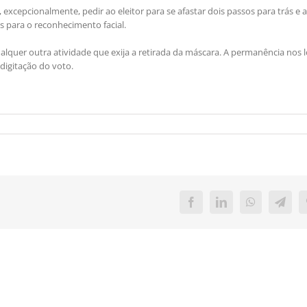
excepcionalmente, pedir ao eleitor para se afastar dois passos para trás e 
 para o reconhecimento facial.
ualquer outra atividade que exija a retirada da máscara. A permanência nos l
digitação do voto.
Facebook
LinkedIn
WhatsApp
Teleg