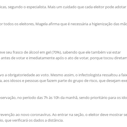
cas, segundo o especialista. Mais um cuidado que cada eleitor pode adotar 
r todos os eleitores, Magela afirma que é necessária a higienização das mã
eve seu frasco de álcool em gel (70%), sabendo que ele também vai estar
os antes de votar e imediatamente após o ato de votar, porque tocou direta
tivo a obrigatoriedade ao voto. Mesmo assim, o infectologista ressaltou a fai
ra, aos idosos e pessoas que fazem parte do grupo de risco, que desejam exe
bservação, no período das 7h às 10h da manhã, sendo prioritário para os ido
prevenção ao novo coronavírus. Ao entrar na seção, o eleitor deve mostrar s
, que verificará os dados a distância.