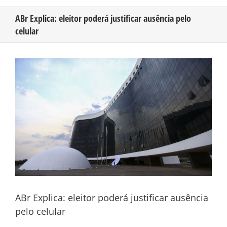
ABr Explica: eleitor poderá justificar ausência pelo
celular
CONHEÇA O AMAZONAS
View
PUBLICIDADE
Larger
Image
CONTATO
ABr Explica: eleitor poderá justificar ausência
pelo celular