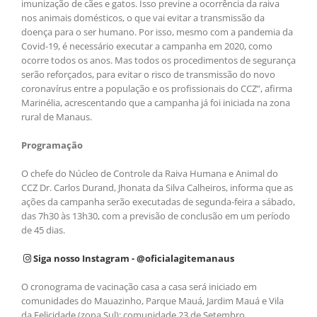
imunização de cães e gatos. Isso previne a ocorrência da raiva
nos animais domésticos, o que vai evitar a transmissão da
doença para o ser humano. Por isso, mesmo com a pandemia da
Covid-19, é necessário executar a campanha em 2020, como
ocorre todos os anos. Mas todos os procedimentos de segurança
serão reforçados, para evitar o risco de transmissão do novo
coronavírus entre a população e os profissionais do CCZ”, afirma
Marinélia, acrescentando que a campanha já foi iniciada na zona
rural de Manaus.
Programação
O chefe do Núcleo de Controle da Raiva Humana e Animal do
CCZ Dr. Carlos Durand, Jhonata da Silva Calheiros, informa que as
ações da campanha serão executadas de segunda-feira a sábado,
das 7h30 às 13h30, com a previsão de conclusão em um período
de 45 dias.
Siga nosso Instagram - @oficialagitemanaus
O cronograma de vacinação casa a casa será iniciado em
comunidades do Mauazinho, Parque Mauá, Jardim Mauá e Vila
da Felicidade (zona Sul); comunidade 23 de Setembro,