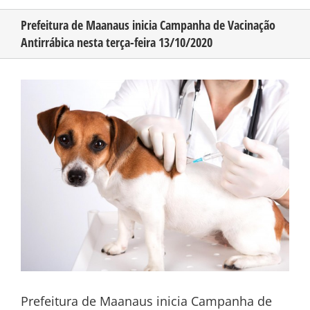
Prefeitura de Maanaus inicia Campanha de Vacinação
Antirrábica nesta terça-feira 13/10/2020
CONHEÇA O AMAZONAS
View
PUBLICIDADE
Larger
Image
CONTATO
Prefeitura de Maanaus inicia Campanha de