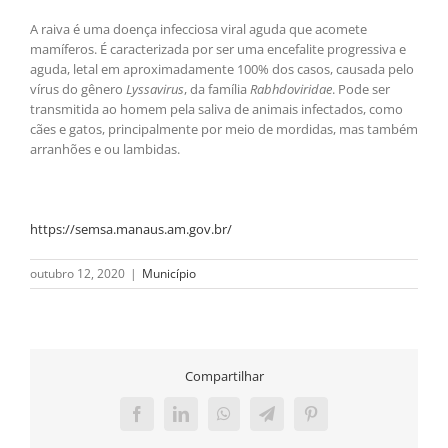
A raiva é uma doença infecciosa viral aguda que acomete
mamíferos. É caracterizada por ser uma encefalite progressiva e
aguda, letal em aproximadamente 100% dos casos, causada pelo
vírus do gênero
Lyssavirus
, da família
Rabhdoviridae
. Pode ser
transmitida ao homem pela saliva de animais infectados, como
cães e gatos, principalmente por meio de mordidas, mas também
arranhões e ou lambidas.
https://semsa.manaus.am.gov.br/
outubro 12, 2020
|
Município
Compartilhar
Facebook
LinkedIn
WhatsApp
Telegram
Pinterest