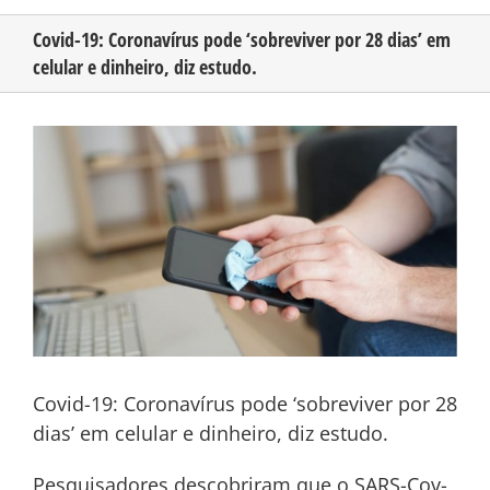
Covid-19: Coronavírus pode ‘sobreviver por 28 dias’ em
celular e dinheiro, diz estudo.
CONHEÇA O AMAZONAS
View
PUBLICIDADE
Larger
Image
CONTATO
Covid-19: Coronavírus pode ‘sobreviver por 28
dias’ em celular e dinheiro, diz estudo.
Pesquisadores descobriram que o SARS-Cov-