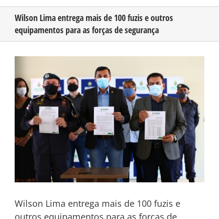
Wilson Lima entrega mais de 100 fuzis e outros
equipamentos para as forças de segurança
CONHEÇA O AMAZONAS
View
PUBLICIDADE
Larger
Image
CONTATO
Wilson Lima entrega mais de 100 fuzis e
outros equipamentos para as forças de