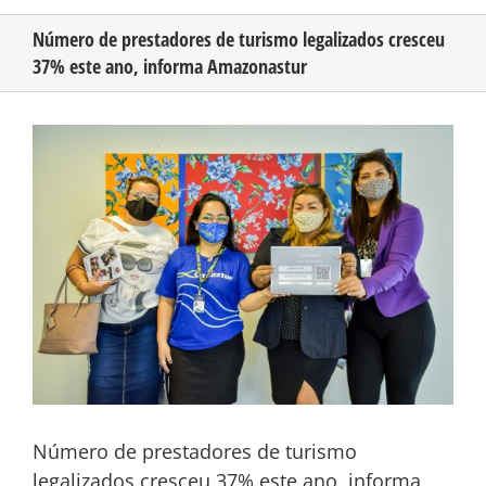
Número de prestadores de turismo legalizados cresceu
37% este ano, informa Amazonastur
CONHEÇA O AMAZONAS
View
PUBLICIDADE
Larger
Image
CONTATO
Número de prestadores de turismo
legalizados cresceu 37% este ano, informa