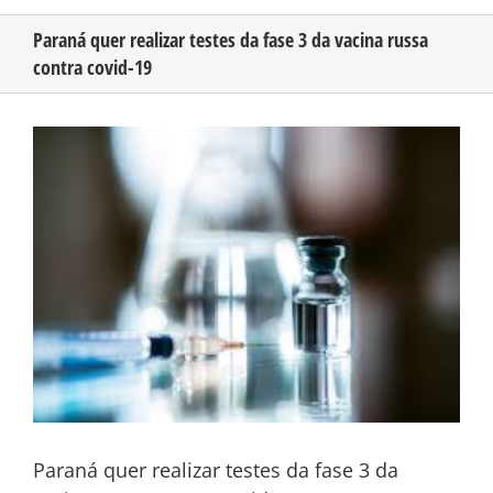
Paraná quer realizar testes da fase 3 da vacina russa
contra covid-19
CONHEÇA O AMAZONAS
View
PUBLICIDADE
Larger
Image
CONTATO
Paraná quer realizar testes da fase 3 da