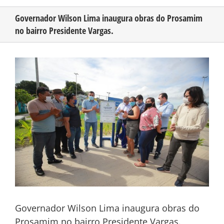
Governador Wilson Lima inaugura obras do Prosamim
no bairro Presidente Vargas.
CONHEÇA O AMAZONAS
View
PUBLICIDADE
Larger
Image
CONTATO
Governador Wilson Lima inaugura obras do
Prosamim no bairro Presidente Vargas.