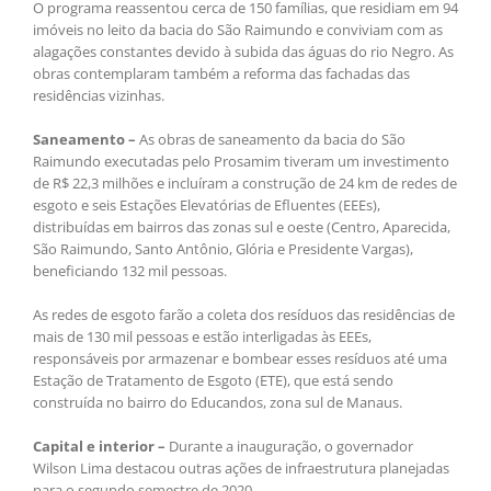
O programa reassentou cerca de 150 famílias, que residiam em 94
imóveis no leito da bacia do São Raimundo e conviviam com as
alagações constantes devido à subida das águas do rio Negro. As
obras contemplaram também a reforma das fachadas das
residências vizinhas.
Saneamento –
As obras de saneamento da bacia do São
Raimundo executadas pelo Prosamim tiveram um investimento
de R$ 22,3 milhões e incluíram a construção de 24 km de redes de
esgoto e seis Estações Elevatórias de Efluentes (EEEs),
distribuídas em bairros das zonas sul e oeste (Centro, Aparecida,
São Raimundo, Santo Antônio, Glória e Presidente Vargas),
beneficiando 132 mil pessoas.
As redes de esgoto farão a coleta dos resíduos das residências de
mais de 130 mil pessoas e estão interligadas às EEEs,
responsáveis por armazenar e bombear esses resíduos até uma
Estação de Tratamento de Esgoto (ETE), que está sendo
construída no bairro do Educandos, zona sul de Manaus.
Capital e interior –
Durante a inauguração, o governador
Wilson Lima destacou outras ações de infraestrutura planejadas
para o segundo semestre de 2020.