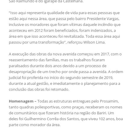
São Raimundo e do igarapé da Castelhana.
“Isso aqui representa qualidade de vida para essas pessoas que
estão aqui nessa área, que passa pelo bairro Presidente Vargas,
inclusive os moradores que foram vítimas daquele incêndio que
aconteceu em 2012 foram beneficiados, foram indenizados, a
área em que isso aconteceu foi revitalizada. Toda essa área aqui
passou por uma transformação”, reforçou Wilson Lima.
A execução das obras da nova avenida começou em 2017, com o
reassentamento das famílias, mas os trabalhos ficaram
paralisados durante dois anos devido a um processo de
desapropriação de um trecho por onde passa a avenida. A ordem
judicial foi proferida no início do segundo semestre de 2019,
durante a atual gestão, e imediatamente o planejamento para a
conclusão das obras foi retomado.
Homenagem –
Todas as estruturas entregues pelo Prosamim,
tanto quadras poliesportivas, como praças, receberam os nomes
de comunitários que fizeram história na região do Bariri. Um
deles foi Guilhermino Corrêa dos Santos, que viveu 102 anos, boa
parte como morador da área.