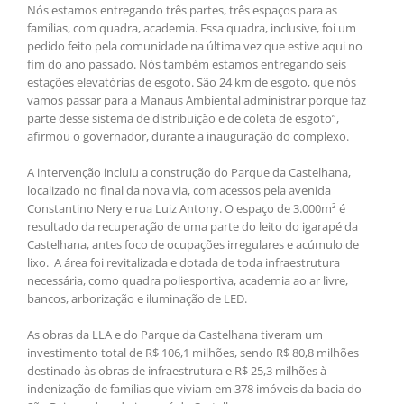
Nós estamos entregando três partes, três espaços para as
famílias, com quadra, academia. Essa quadra, inclusive, foi um
pedido feito pela comunidade na última vez que estive aqui no
fim do ano passado. Nós também estamos entregando seis
estações elevatórias de esgoto. São 24 km de esgoto, que nós
vamos passar para a Manaus Ambiental administrar porque faz
parte desse sistema de distribuição e de coleta de esgoto”,
afirmou o governador, durante a inauguração do complexo.
A intervenção incluiu a construção do Parque da Castelhana,
localizado no final da nova via, com acessos pela avenida
Constantino Nery e rua Luiz Antony. O espaço de 3.000m² é
resultado da recuperação de uma parte do leito do igarapé da
Castelhana, antes foco de ocupações irregulares e acúmulo de
lixo. A área foi revitalizada e dotada de toda infraestrutura
necessária, como quadra poliesportiva, academia ao ar livre,
bancos, arborização e iluminação de LED.
As obras da LLA e do Parque da Castelhana tiveram um
investimento total de R$ 106,1 milhões, sendo R$ 80,8 milhões
destinado às obras de infraestrutura e R$ 25,3 milhões à
indenização de famílias que viviam em 378 imóveis da bacia do