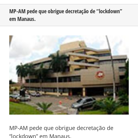
MP-AM pede que obrigue decretação de “lockdown”
em Manaus.
CONHEÇA O AMAZONAS
View
PUBLICIDADE
Larger
Image
CONTATO
MP-AM pede que obrigue decretação de
“lockdown” em Manaus.