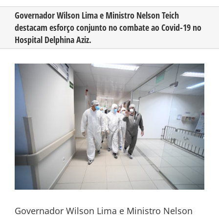
Governador Wilson Lima e Ministro Nelson Teich
destacam esforço conjunto no combate ao Covid-19 no
CONHEÇA O AMAZONAS
Hospital Delphina Aziz.
PUBLICIDADE
View
Larger
Image
CONTATO
Governador Wilson Lima e Ministro Nelson