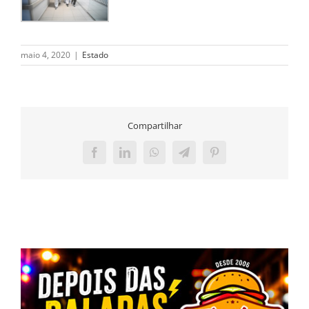
maio 4, 2020
|
Estado
Compartilhar
Facebook
LinkedIn
WhatsApp
Telegram
Pinterest