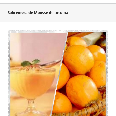
Sobremesa de Mousse de tucumã
CONHEÇA O AMAZONAS
View
PUBLICIDADE
Larger
Image
CONTATO