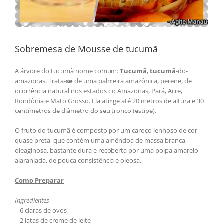
Sobremesa de Mousse de tucumã
A árvore do tucumã nome comum:
Tucumã
,
tucumã
-do-
amazonas. Trata-
se
de uma palmeira amazônica, perene, de
ocorrência natural nos estados do Amazonas, Pará, Acre,
Rondônia e Mato Grosso. Ela atinge até 20 metros de altura e 30
centímetros de diâmetro do seu tronco (estipe).
O fruto do tucumã é composto por um caroço lenhoso de cor
quase preta, que contém uma amêndoa de massa branca,
oleaginosa, bastante dura e recoberta por uma polpa amarelo-
alaranjada, de pouca consistência e oleosa.
Como Preparar
Ingredientes
– 6 claras de ovos
– 2 latas de creme de leite