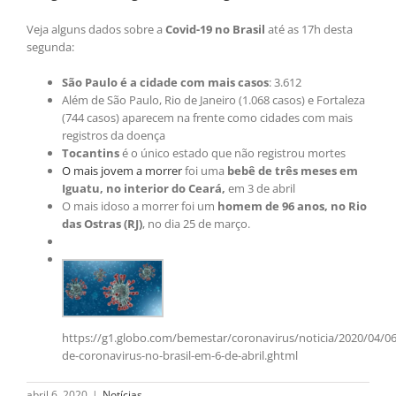
Veja alguns dados sobre a
Covid-19 no Brasil
até as 17h desta
segunda:
São Paulo é a cidade com mais casos
: 3.612
Além de São Paulo, Rio de Janeiro (1.068 casos) e Fortaleza
(744 casos) aparecem na frente como cidades com mais
registros da doença
Tocantins
é o único estado que não registrou mortes
O mais jovem a morrer
foi uma
bebê de três meses em
Iguatu, no interior do Ceará,
em 3 de abril
O mais idoso a morrer foi um
homem de 96 anos, no Rio
das Ostras (RJ)
, no dia 25 de março.
https://g1.globo.com/bemestar/coronavirus/noticia/2020/04/06
de-coronavirus-no-brasil-em-6-de-abril.ghtml
abril 6, 2020
|
Notícias