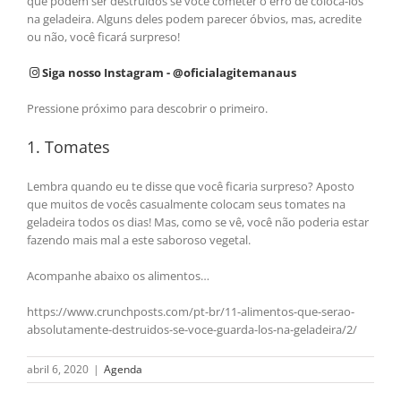
que podem ser destruídos se você cometer o erro de colocá-los
na geladeira. Alguns deles podem parecer óbvios, mas, acredite
ou não, você ficará surpreso!
Siga nosso Instagram - @oficialagitemanaus
Pressione próximo para descobrir o primeiro.
1. Tomates
Lembra quando eu te disse que você ficaria surpreso? Aposto
que muitos de vocês casualmente colocam seus tomates na
geladeira todos os dias! Mas, como se vê, você não poderia estar
fazendo mais mal a este saboroso vegetal.
Acompanhe abaixo os alimentos…
https://www.crunchposts.com/pt-br/11-alimentos-que-serao-
absolutamente-destruidos-se-voce-guarda-los-na-geladeira/2/
abril 6, 2020
|
Agenda