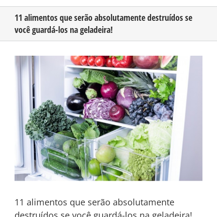
11 alimentos que serão absolutamente destruídos se
você guardá-los na geladeira!
CONHEÇA O AMAZONAS
View
PUBLICIDADE
Larger
Image
CONTATO
11 alimentos que serão absolutamente
destruídos se você guardá-los na geladeira!