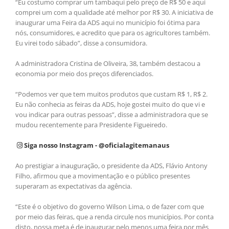
“Eu costumo comprar um tambaqui pelo preço de R$ 50 e aqui
comprei um com a qualidade até melhor por R$ 30. A iniciativa de
inaugurar uma Feira da ADS aqui no município foi ótima para
nós, consumidores, e acredito que para os agricultores também.
Eu virei todo sábado”, disse a consumidora.
A administradora Cristina de Oliveira, 38, também destacou a
economia por meio dos preços diferenciados.
“Podemos ver que tem muitos produtos que custam R$ 1, R$ 2.
Eu não conhecia as feiras da ADS, hoje gostei muito do que vi e
vou indicar para outras pessoas”, disse a administradora que se
mudou recentemente para Presidente Figueiredo.
Siga nosso Instagram - @oficialagitemanaus
Ao prestigiar a inauguração, o presidente da ADS, Flávio Antony
Filho, afirmou que a movimentação e o público presentes
superaram as expectativas da agência.
“Este é o objetivo do governo Wilson Lima, o de fazer com que
por meio das feiras, que a renda circule nos municípios. Por conta
disto, nossa meta é de inaugurar pelo menos uma feira por mês