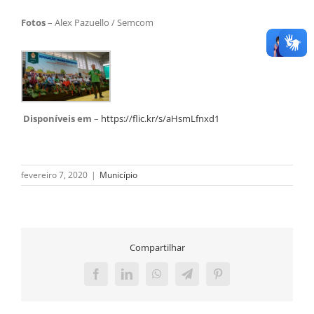
Fotos
– Alex Pazuello / Semcom
Disponíveis em
–
https://flic.kr/s/aHsmLfnxd1
fevereiro 7, 2020
|
Município
Compartilhar
Facebook
LinkedIn
WhatsApp
Telegram
Pinterest