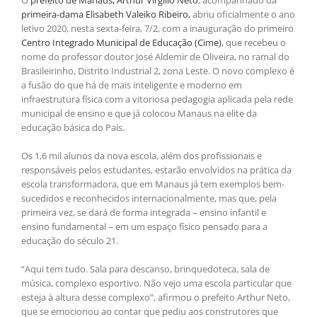
primeira-dama Elisabeth Valeiko Ribeiro,
abriu oficialmente o ano
letivo 2020, nesta sexta-feira, 7/2, com a inauguração do primeiro
Centro Integrado Municipal de Educação (Cime)
, que recebeu o
nome do professor doutor José Aldemir de Oliveira, no ramal do
Brasileirinho, Distrito Industrial 2, zona Leste. O novo complexo é
a fusão do que há de mais inteligente e moderno em
infraestrutura física com a vitoriosa pedagogia aplicada pela rede
municipal de ensino e que já colocou Manaus na elite da
educação básica do País.
Os 1,6 mil alunos da nova escola, além dos profissionais e
responsáveis pelos estudantes, estarão envolvidos na prática da
escola transformadora, que em Manaus já tem exemplos bem-
sucedidos e reconhecidos internacionalmente, mas que, pela
primeira vez, se dará de forma integrada – ensino infantil e
ensino fundamental – em um espaço físico pensado para a
educação do século 21.
“Aqui tem tudo. Sala para descanso, brinquedoteca, sala de
música, complexo esportivo. Não vejo uma escola particular que
esteja à altura desse complexo”, afirmou o prefeito Arthur Neto,
que se emocionou ao contar que pediu aos construtores que