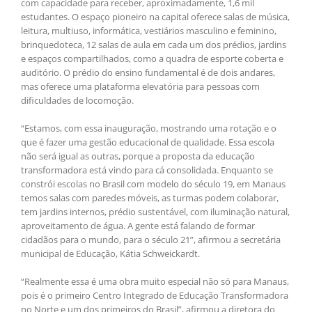
com capacidade para receber, aproximadamente, 1,6 mil
estudantes. O espaço pioneiro na capital oferece salas de música,
leitura, multiuso, informática, vestiários masculino e feminino,
brinquedoteca, 12 salas de aula em cada um dos prédios, jardins
e espaços compartilhados, como a quadra de esporte coberta e
auditório. O prédio do ensino fundamental é de dois andares,
mas oferece uma plataforma elevatória para pessoas com
dificuldades de locomoção.
“Estamos, com essa inauguração, mostrando uma rotação e o
que é fazer uma gestão educacional de qualidade. Essa escola
não será igual as outras, porque a proposta da educação
transformadora está vindo para cá consolidada. Enquanto se
constrói escolas no Brasil com modelo do século 19, em Manaus
temos salas com paredes móveis, as turmas podem colaborar,
tem jardins internos, prédio sustentável, com iluminação natural,
aproveitamento de água. A gente está falando de formar
cidadãos para o mundo, para o século 21”, afirmou a secretária
municipal de Educação, Kátia Schweickardt.
“Realmente essa é uma obra muito especial não só para Manaus,
pois é o primeiro Centro Integrado de Educação Transformadora
no Norte e um dos primeiros do Brasil”, afirmou a diretora do