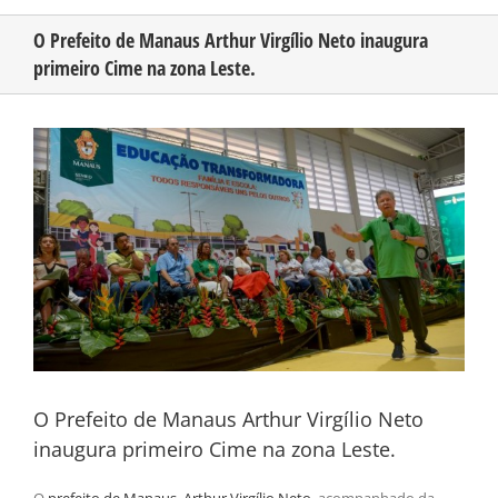
O Prefeito de Manaus Arthur Virgílio Neto inaugura
primeiro Cime na zona Leste.
CONHEÇA O AMAZONAS
View
PUBLICIDADE
Larger
Image
CONTATO
O Prefeito de Manaus Arthur Virgílio Neto
inaugura primeiro Cime na zona Leste.
O
prefeito de Manaus, Arthur Virgílio Neto
, acompanhado da