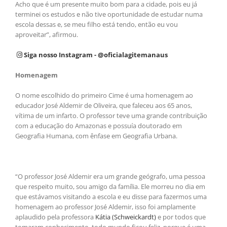
Acho que é um presente muito bom para a cidade, pois eu já
terminei os estudos e não tive oportunidade de estudar numa
escola dessas e, se meu filho está tendo, então eu vou
aproveitar”, afirmou.
Siga nosso Instagram - @oficialagitemanaus
Homenagem
O nome escolhido do primeiro Cime é uma homenagem ao
educador José Aldemir de Oliveira, que faleceu aos 65 anos,
vítima de um infarto. O professor teve uma grande contribuição
com a educação do Amazonas e possuía doutorado em
Geografia Humana, com ênfase em Geografia Urbana.
“O professor José Aldemir era um grande geógrafo, uma pessoa
que respeito muito, sou amigo da família. Ele morreu no dia em
que estávamos visitando a escola e eu disse para fazermos uma
homenagem ao professor José Aldemir, isso foi amplamente
aplaudido pela professora
Kátia (Schweickardt)
e por todos que
tomaram conhecimento, todo mundo ficou feliz, porque é uma