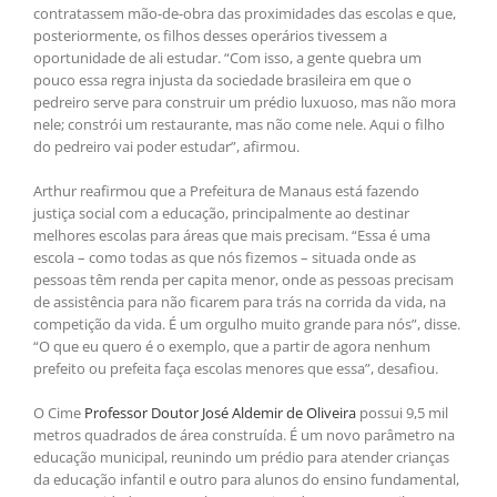
contratassem mão-de-obra das proximidades das escolas e que,
posteriormente, os filhos desses operários tivessem a
oportunidade de ali estudar. “Com isso, a gente quebra um
pouco essa regra injusta da sociedade brasileira em que o
pedreiro serve para construir um prédio luxuoso, mas não mora
nele; constrói um restaurante, mas não come nele. Aqui o filho
do pedreiro vai poder estudar”, afirmou.
Arthur reafirmou que a Prefeitura de Manaus está fazendo
justiça social com a educação, principalmente ao destinar
melhores escolas para áreas que mais precisam. “Essa é uma
escola – como todas as que nós fizemos – situada onde as
pessoas têm renda per capita menor, onde as pessoas precisam
de assistência para não ficarem para trás na corrida da vida, na
competição da vida. É um orgulho muito grande para nós”, disse.
“O que eu quero é o exemplo, que a partir de agora nenhum
prefeito ou prefeita faça escolas menores que essa”, desafiou.
O Cime
Professor Doutor José Aldemir de Oliveira
possui 9,5 mil
metros quadrados de área construída. É um novo parâmetro na
educação municipal, reunindo um prédio para atender crianças
da educação infantil e outro para alunos do ensino fundamental,