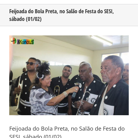
Feijoada do Bola Preta, no Salão de Festa do SESI,
sábado (01/02)
CONHEÇA O AMAZONAS
View
PUBLICIDADE
Larger
Image
CONTATO
Feijoada do Bola Preta, no Salão de Festa do
SESI, sábado (01/02)