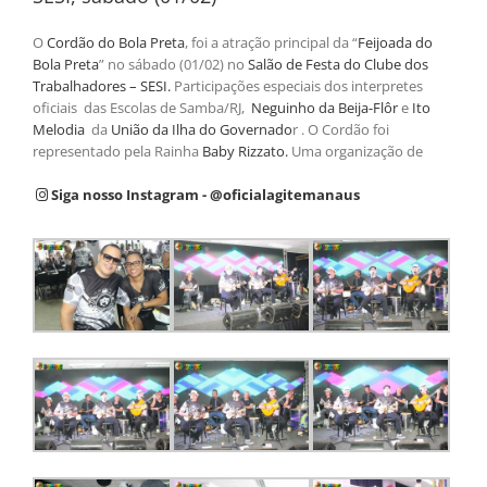
O
Cordão do Bola Preta
, foi a atração principal da “
Feijoada do
Bola Preta
” no sábado (01/02) no
Salão de Festa do Clube dos
Trabalhadores – SESI.
Participações especiais dos interpretes
oficiais das Escolas de Samba/RJ,
Neguinho da Beija-Flôr
e
Ito
Melodia
da
União da Ilha do Governado
r . O Cordão foi
representado pela Rainha
Baby Rizzato.
Uma organização de
Siga nosso Instagram - @oficialagitemanaus