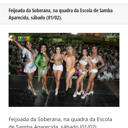
Feijoada da Soberana, na quadra da Escola de Samba
Aparecida, sábado (01/02).
CONHEÇA O AMAZONAS
View
PUBLICIDADE
Larger
Image
CONTATO
Feijoada da Soberana, na quadra da Escola
de Samba Aparecida, sábado (01/02).