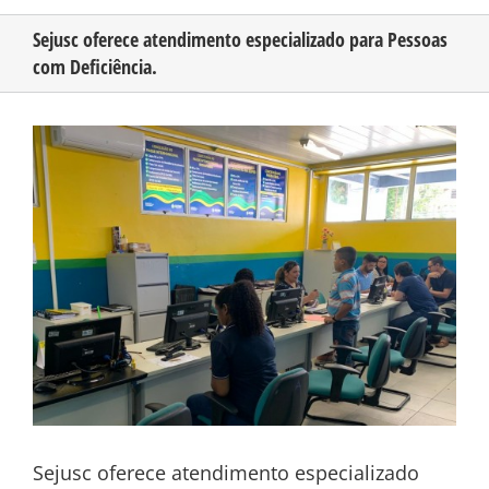
Sejusc oferece atendimento especializado para Pessoas
com Deficiência.
CONHEÇA O AMAZONAS
View
PUBLICIDADE
Larger
Image
CONTATO
Sejusc oferece atendimento especializado