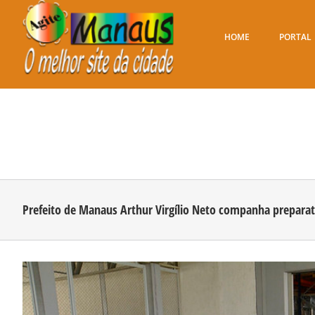
Ir
para
o
HOME
PORTAL
conteúdo
Prefeito de Manaus Arthur Virgílio Neto companha preparati
View
Larger
Image