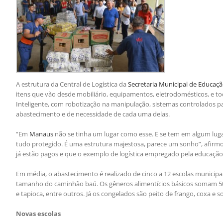
A estrutura da Central de Logística da
Secretaria Municipal de Educaç
itens que vão desde mobiliário, equipamentos, eletrodomésticos, e to
Inteligente, com robotização na manipulação, sistemas controlados par
abastecimento e de necessidade de cada uma delas.
“Em
Manaus
não se tinha um lugar como esse. E se tem em algum luga
tudo protegido. É uma estrutura majestosa, parece um sonho”, afirmo
já estão pagos e que o exemplo de logística empregado pela educação 
Em média, o abastecimento é realizado de cinco a 12 escolas municip
tamanho do caminhão baú. Os gêneros alimentícios básicos somam 50 i
e tapioca, entre outros. Já os congelados são peito de frango, coxa e s
Novas escolas