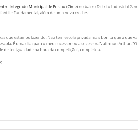
ntro Integrado Municipal de Ensino (Cime
) no bairro Distrito Industrial 2, n
nfantil e Fundamental, além de uma nova creche.
vas que estamos fazendo. Não tem escola privada mais bonita que a que v
scola. É uma dica para o meu sucessor ou a sucessora”, afirmou Arthur. “O
ade de ter igualdade na hora da competição”, completou.
vo