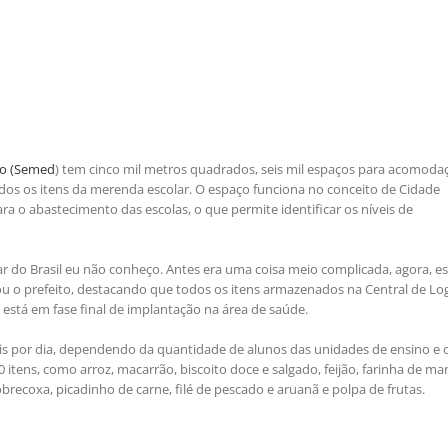
ão (Semed
) tem cinco mil metros quadrados, seis mil espaços para acomoda
dos os itens da merenda escolar. O espaço funciona no conceito de Cidade
a o abastecimento das escolas, o que permite identificar os níveis de
r do Brasil eu não conheço. Antes era uma coisa meio complicada, agora, es
u o prefeito, destacando que todos os itens armazenados na Central de Log
está em fase final de implantação na área de saúde.
ais por dia, dependendo da quantidade de alunos das unidades de ensino e 
tens, como arroz, macarrão, biscoito doce e salgado, feijão, farinha de ma
obrecoxa, picadinho de carne, filé de pescado e aruanã e polpa de frutas.