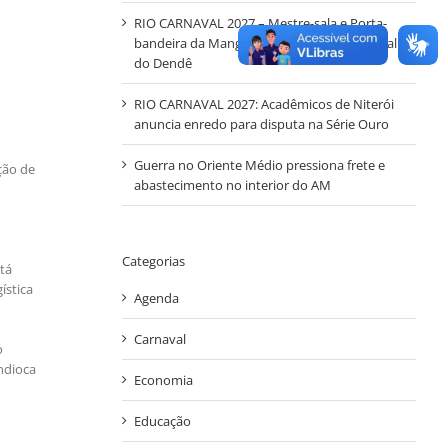
RIO CARNAVAL 2027 – Mestre-sala e Porta-
bandeira da Mangueira representam o Casal
do Dendê
RIO CARNAVAL 2027: Acadêmicos de Niterói
anuncia enredo para disputa na Série Ouro
Guerra no Oriente Médio pressiona frete e
ção de
abastecimento no interior do AM
Categorias
tá
ística
Agenda
Carnaval
o
ndioca
Economia
Educação