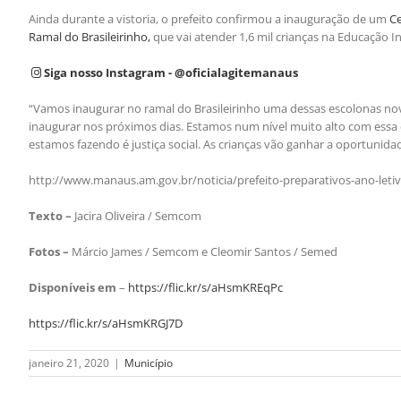
Ainda durante a vistoria, o prefeito confirmou a inauguração de um
Ce
Ramal do Brasileirinho,
que vai atender 1,6 mil crianças na Educação I
Siga nosso Instagram - @oficialagitemanaus
“Vamos inaugurar no ramal do Brasileirinho uma dessas escolonas no
inaugurar nos próximos dias. Estamos num nível muito alto com essa e
estamos fazendo é justiça social. As crianças vão ganhar a oportunid
http://www.manaus.am.gov.br/noticia/prefeito-preparativos-ano-leti
Texto –
Jacira Oliveira / Semcom
Fotos –
Márcio James / Semcom e Cleomir Santos / Semed
Disponíveis em
–
https://flic.kr/s/aHsmKREqPc
https://flic.kr/s/aHsmKRGJ7D
janeiro 21, 2020
|
Município