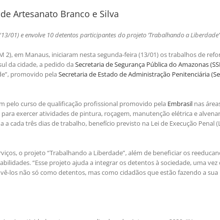
de Artesanato Branco e Silva
(13/01) e envolve 10 detentos participantes do projeto ‘Trabalhando a Liberdade’
 2), em Manaus, iniciaram nesta segunda-feira (13/01) os trabalhos de ref
sul da cidade, a pedido da
Secretaria de Segurança Pública do Amazonas (S
ade”, promovido pela
Secretaria de Estado de Administração Penitenciária (S
m pelo curso de qualificação profissional promovido pela
Embrasil
nas área
o para exercer atividades de pintura, roçagem, manutenção elétrica e alvenar
 cada três dias de trabalho, benefício previsto na Lei de Execução Penal (
erviços, o projeto “Trabalhando a Liberdade”, além de beneficiar os reeduca
lidades. “Esse projeto ajuda a integrar os detentos à sociedade, uma vez
a vê-los não só como detentos, mas como cidadãos que estão fazendo a sua