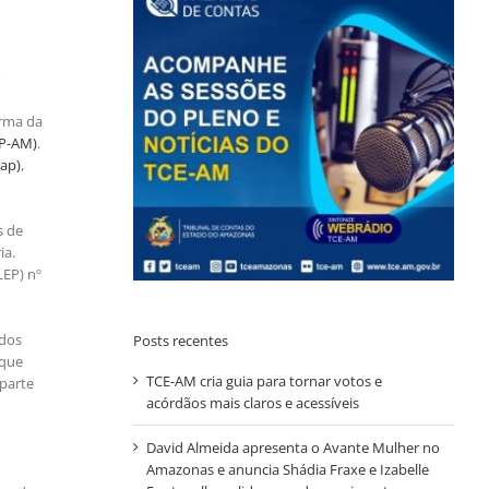
orma da
SP-AM)
.
eap)
,
s de
ia.
LEP) nº
ndos
Posts recentes
 que
TCE-AM cria guia para tornar votos e
 parte
acórdãos mais claros e acessíveis
David Almeida apresenta o Avante Mulher no
Amazonas e anuncia Shádia Fraxe e Izabelle