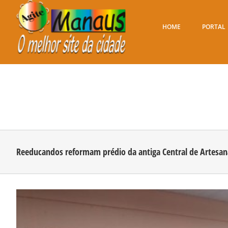
Ir
para
o
HOME
PORTAL
conteúdo
Reeducandos reformam prédio da antiga Central de Artesana
View
Larger
Image