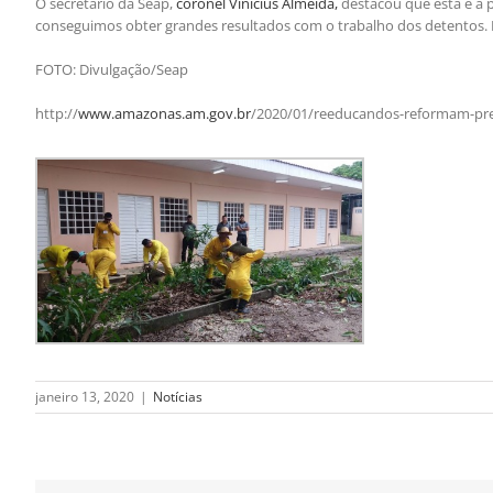
O secretário da Seap,
coronel Vinícius Almeida,
destacou que esta é a p
conseguimos obter grandes resultados com o trabalho dos detentos. N
FOTO: Divulgação/Seap
http://
www.amazonas.am.gov.br
/2020/01/reeducandos-reformam-pred
janeiro 13, 2020
|
Notícias