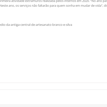
rimeira atividade extramuros realizada pelos internos em 2020. “No ano pa
este ano, os serviços não faltarão para quem sonha em mudar de vida”, di
io-da-antiga-central-de-artesanato-branco-e-silva