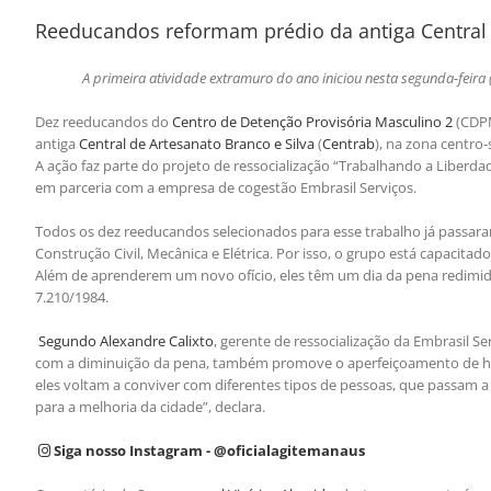
Reeducandos reformam prédio da antiga Central 
A primeira atividade extramuro do ano iniciou nesta segunda-feira 
Dez reeducandos do
Centro de Detenção Provisória Masculino 2
(CDPM
antiga
Central de Artesanato Branco e Silva
(
Centrab
), na zona centro-
A ação faz parte do projeto de ressocialização “Trabalhando a Liberd
em parceria com a empresa de cogestão Embrasil Serviços.
Todos os dez reeducandos selecionados para esse trabalho já passara
Construção Civil, Mecânica e Elétrica. Por isso, o grupo está capacitad
Além de aprenderem um novo ofício, eles têm um dia da pena redimida a
7.210/1984.
Segundo Alexandre Calixto
, gerente de ressocialização da Embrasil S
com a diminuição da pena, também promove o aperfeiçoamento de habi
eles voltam a conviver com diferentes tipos de pessoas, que passam 
para a melhoria da cidade”, declara.
Siga nosso Instagram - @oficialagitemanaus