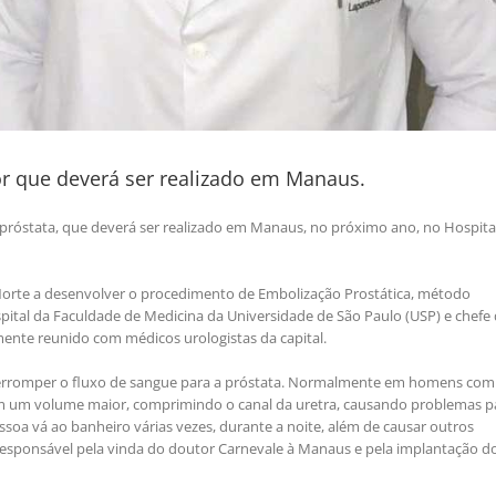
r que deverá ser realizado em Manaus.
a próstata, que deverá ser realizado em Manaus, no próximo ano, no Hospita
 Norte a desenvolver o procedimento de Embolização Prostática, método
pital da Faculdade de Medicina da Universidade de São Paulo (USP) e chefe
mente reunido com médicos urologistas da capital.
terromper o fluxo de sangue para a próstata. Normalmente em homens com 
a com um volume maior, comprimindo o canal da uretra, causando problemas p
soa vá ao banheiro várias vezes, durante a noite, além de causar outros
, responsável pela vinda do doutor Carnevale à Manaus e pela implantação d