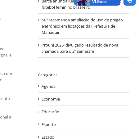
Barça anuncia Kerolin com valor recorde no
futebol feminino brasileiro
,
MP recomenda ampliação do uso de pregão
eletrônico em licitações da Prefeitura de
Manaquiri
Prouni 2026: divulgado resultado de nova
imo
chamada para o 2º semestre
igna, e
es, com
Categorias
om
Agenda
amento
Economia
Educação
onal a
Esporte
Estado