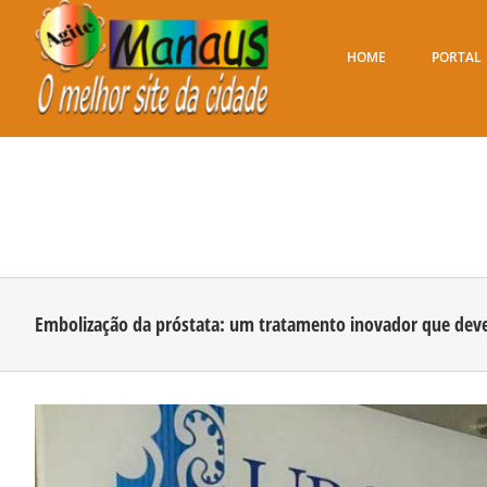
Ir
para
o
HOME
PORTAL
conteúdo
Embolização da próstata: um tratamento inovador que deve
View
Larger
Image