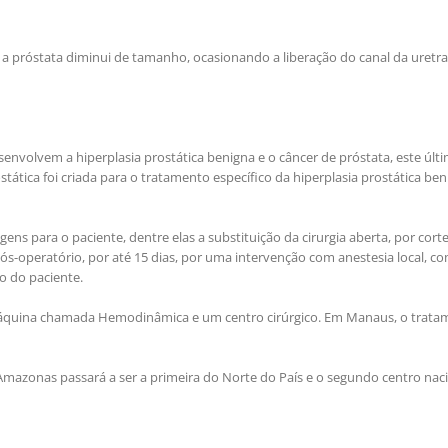
a próstata diminui de tamanho, ocasionando a liberação do canal da uretra
envolvem a hiperplasia prostática benigna e o câncer de próstata, este últ
ática foi criada para o tratamento específico da hiperplasia prostática ben
ns para o paciente, dentre elas a substituição da cirurgia aberta, por cort
ós-operatório, por até 15 dias, por uma intervenção com anestesia local, c
o do paciente.
a máquina chamada Hemodinâmica e um centro cirúrgico. Em Manaus, o trat
Amazonas passará a ser a primeira do Norte do País e o segundo centro naci