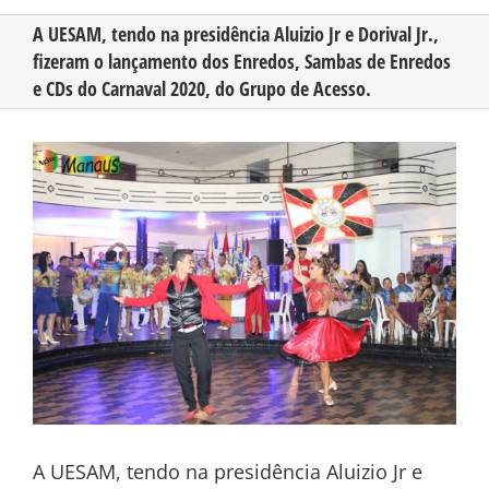
A UESAM, tendo na presidência Aluizio Jr e Dorival Jr.,
fizeram o lançamento dos Enredos, Sambas de Enredos
CONHEÇA O AMAZONAS
e CDs do Carnaval 2020, do Grupo de Acesso.
PUBLICIDADE
View
Larger
Image
CONTATO
A UESAM, tendo na presidência Aluizio Jr e