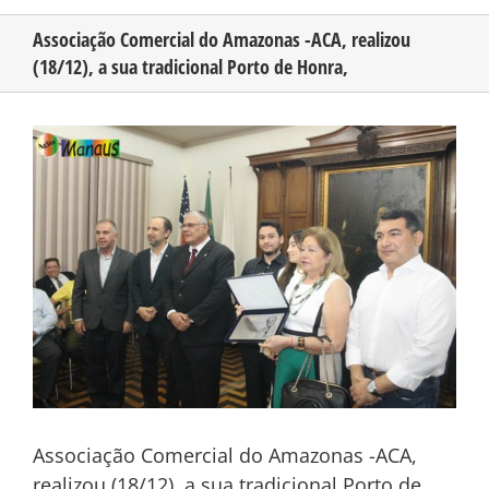
Associação Comercial do Amazonas -ACA, realizou
(18/12), a sua tradicional Porto de Honra,
CONHEÇA O AMAZONAS
View
PUBLICIDADE
Larger
Image
CONTATO
Associação Comercial do Amazonas -ACA,
realizou (18/12), a sua tradicional Porto de