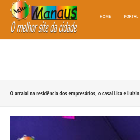
Ir
para
o
HOME
PORTAL
conteúdo
O arraial na residência dos empresários, o casal Lica e Luizi
View
Larger
Image