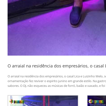
O arraial na residência dos empresários, o casal L
O arraial na residência dos empresários, o casal Lica e Luizinho Melo, 
ornamentação fez reviver o espirito junino em grande estilo. Na gastr
sabores. O DJ, não esqueceu as músicas de forró, baião e xaxado, e fo