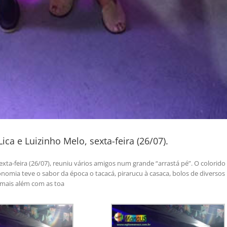
ica e Luizinho Melo, sexta-feira (26/07).
sexta-feira (26/07), reuniu vários amigos num grande “arrastá pé”. O colorido
onomia teve o sabor da época o tacacá, pirarucu à casaca, bolos de diversos
i mais além com as toa