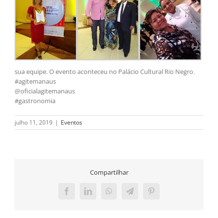
sua equipe. O evento aconteceu no Palácio Cultural Rio Negro.
#agitemanaus
@oficialagitemanaus
#gastronomia
julho 11, 2019
|
Eventos
Compartilhar
Facebook
LinkedIn
WhatsApp
Telegram
Pinterest