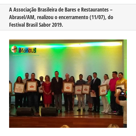
A Associação Brasileira de Bares e Restaurantes –
Abrasel/AM, realizou o encerramento (11/07), do
CONHEÇA O AMAZONAS
Festival Brasil Sabor 2019.
PUBLICIDADE
View
Larger
Image
CONTATO