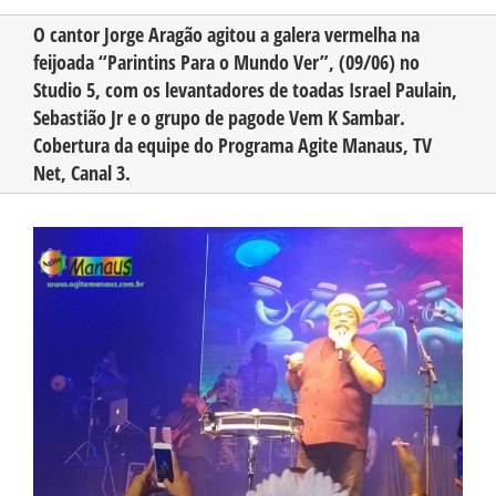
O cantor Jorge Aragão agitou a galera vermelha na
feijoada “Parintins Para o Mundo Ver”, (09/06) no
CONHEÇA O AMAZONAS
Studio 5, com os levantadores de toadas Israel Paulain,
Sebastião Jr e o grupo de pagode Vem K Sambar.
PUBLICIDADE
Cobertura da equipe do Programa Agite Manaus, TV
Net, Canal 3.
CONTATO
View
Larger
Image