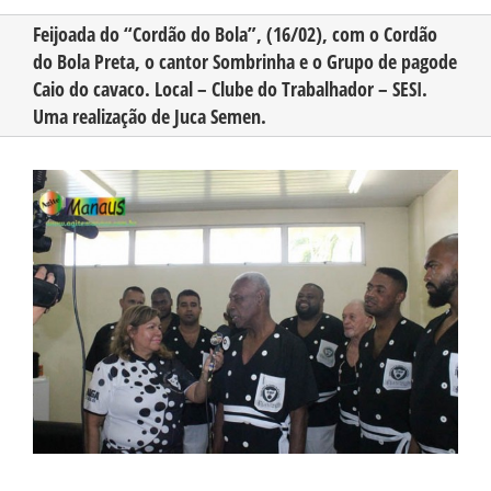
Feijoada do “Cordão do Bola”, (16/02), com o Cordão
do Bola Preta, o cantor Sombrinha e o Grupo de pagode
CONHEÇA O AMAZONAS
Caio do cavaco. Local – Clube do Trabalhador – SESI.
Uma realização de Juca Semen.
PUBLICIDADE
View
Larger
CONTATO
Image