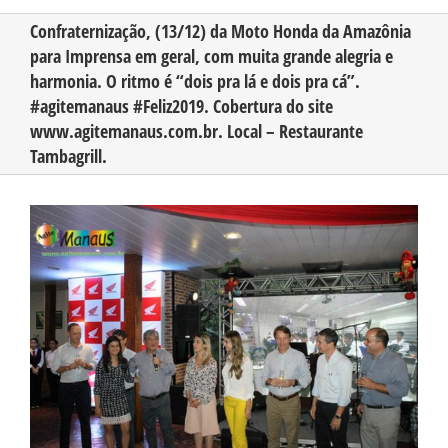
Confraternização, (13/12) da Moto Honda da Amazônia
para Imprensa em geral, com muita grande alegria e
CONHEÇA O AMAZONAS
harmonia. O ritmo é “dois pra lá e dois pra cá”.
#agitemanaus #Feliz2019. Cobertura do site
PUBLICIDADE
www.agitemanaus.com.br. Local – Restaurante
Tambagrill.
CONTATO
View
Larger
Image