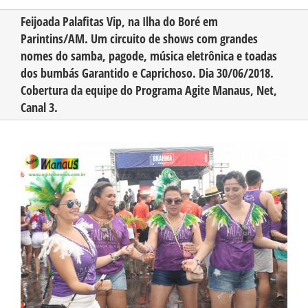
Feijoada Palafitas Vip, na Ilha do Boré em
Parintins/AM. Um circuito de shows com grandes
CONHEÇA O AMAZONAS
nomes do samba, pagode, música eletrônica e toadas
dos bumbás Garantido e Caprichoso. Dia 30/06/2018.
PUBLICIDADE
Cobertura da equipe do Programa Agite Manaus, Net,
Canal 3.
CONTATO
View
Larger
Image