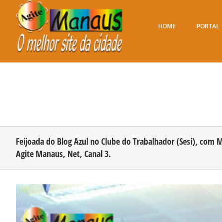
Ir
para
o
HOME
PORTAL
conteúdo
Feijoada do Blog Azul no Clube do Trabalhador (Sesi), com 
Agite Manaus, Net, Canal 3.
View
Larger
Image