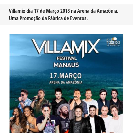
Villamix dia 17 de Março 2018 na Arena da Amazônia.
Uma Promoção da Fábrica de Eventos.
CONHEÇA O AMAZONAS
View
PUBLICIDADE
Larger
Image
CONTATO