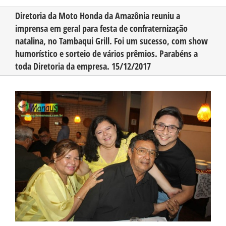
Diretoria da Moto Honda da Amazônia reuniu a
imprensa em geral para festa de confraternização
CONHEÇA O AMAZONAS
natalina, no Tambaqui Grill. Foi um sucesso, com show
humorístico e sorteio de vários prêmios. Parabéns a
PUBLICIDADE
toda Diretoria da empresa. 15/12/2017
View
CONTATO
Larger
Image