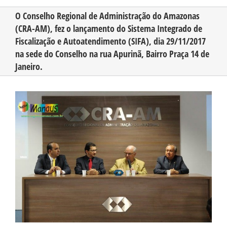
O Conselho Regional de Administração do Amazonas
(CRA-AM), fez o lançamento do Sistema Integrado de
CONHEÇA O AMAZONAS
Fiscalização e Autoatendimento (SIFA), dia 29/11/2017
na sede do Conselho na rua Apurinã, Bairro Praça 14 de
PUBLICIDADE
Janeiro.
View
CONTATO
Larger
Image