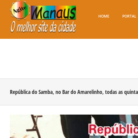
Ir
para
o
HOME
PORTAL
conteúdo
República do Samba, no Bar do Amarelinho, todas as quintas-
View
Larger
Image