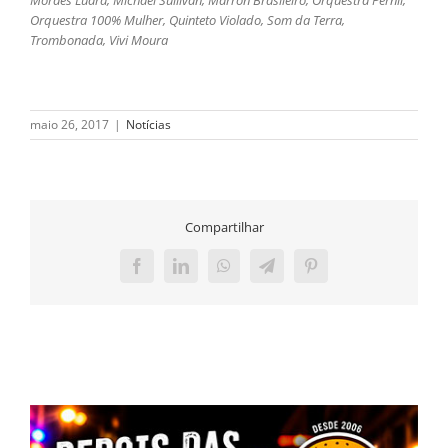
Orquestra 100% Mulher, Quinteto Violado, Som da Terra,
Trombonada, Vivi Moura
maio 26, 2017
|
Notícias
Compartilhar
Facebook
LinkedIn
WhatsApp
Telegram
Pinterest