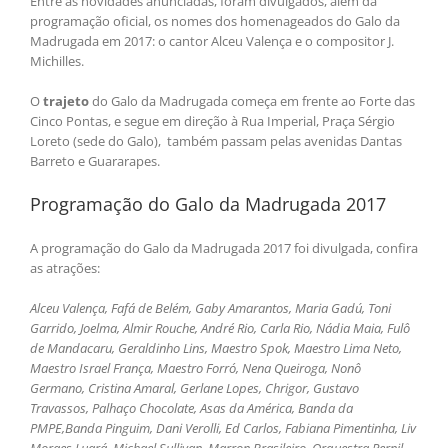
Entre as novidades anunciadas, foram divulgados, além da
programação oficial, os nomes dos homenageados do Galo da
Madrugada em 2017: o cantor Alceu Valença e o compositor J.
Michilles.
O
trajeto
do Galo da Madrugada começa em frente ao Forte das
Cinco Pontas, e segue em direção à Rua Imperial, Praça Sérgio
Loreto (sede do Galo), também passam pelas avenidas Dantas
Barreto e Guararapes.
Programação do Galo da Madrugada 2017
A programação do Galo da Madrugada 2017 foi divulgada, confira
as atrações:
Alceu Valença, Fafá de Belém, Gaby Amarantos, Maria Gadú, Toni
Garrido, Joelma, Almir Rouche, André Rio, Carla Rio, Nádia Maia, Fulô
de Mandacaru, Geraldinho Lins, Maestro Spok, Maestro Lima Neto,
Maestro Israel França, Maestro Forró, Nena Queiroga, Nonô
Germano, Cristina Amaral, Gerlane Lopes, Chrigor, Gustavo
Travassos, Palhaço Chocolate, Asas da América, Banda da
PMPE,Banda Pinguim, Dani Verolli, Ed Carlos, Fabiana Pimentinha, Liv
Moraes Luará, Michael Sullivan, Marron Brasileiro, Orquestra Pernil,