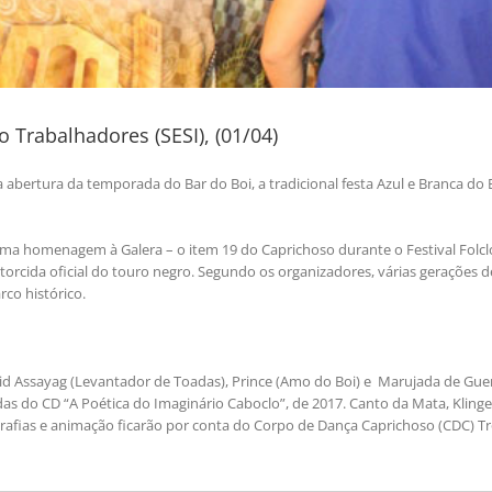
Trabalhadores (SESI), (01/04)
rtura da temporada do Bar do Boi, a tradicional festa Azul e Branca do 
uma homenagem à Galera – o item 19 do Caprichoso durante o Festival Folcl
a torcida oficial do touro negro. Segundo os organizadores, várias gerações d
co histórico.
vid Assayag (Levantador de Toadas), Prince (Amo do Boi) e Marujada de Gue
s do CD “A Poética do Imaginário Caboclo”, de 2017. Canto da Mata, Klinge
rafias e animação ficarão por conta do Corpo de Dança Caprichoso (CDC) T