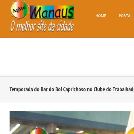
Ir
para
o
HOME
PORTAL
conteúdo
Temporada do Bar do Boi Caprichoso no Clube do Trabalhado
View
Larger
Image