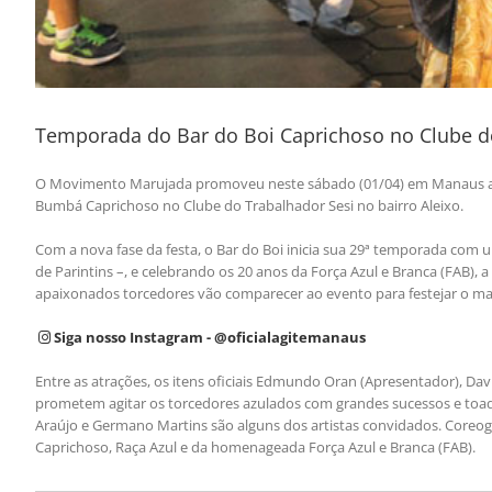
Temporada do Bar do Boi Caprichoso no Clube do 
O Movimento Marujada promoveu neste sábado (01/04) em Manaus a abe
Bumbá Caprichoso no Clube do Trabalhador Sesi no bairro Aleixo.
Com a nova fase da festa, o Bar do Boi inicia sua 29ª temporada com 
de Parintins –, e celebrando os 20 anos da Força Azul e Branca (FAB), 
apaixonados torcedores vão comparecer ao evento para festejar o mar
Siga nosso Instagram - @oficialagitemanaus
Entre as atrações, os itens oficiais Edmundo Oran (Apresentador), Da
prometem agitar os torcedores azulados com grandes sucessos e toada
Araújo e Germano Martins são alguns dos artistas convidados. Coreog
Caprichoso, Raça Azul e da homenageada Força Azul e Branca (FAB).